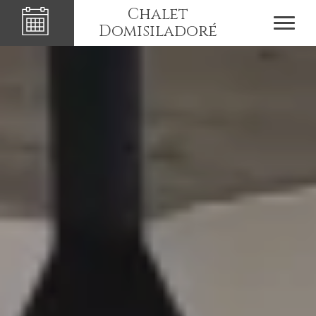
Chalet
Domisiladoré