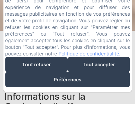
de tiers) pour comprendre et optimiser votre
expérience de navigation et pour diffuser des
messages publicitaires en fonction de vos préférences
et de votre profil de navigation. Vous pouvez régler ou
refuser les cookies en cliquant sur "Paramétrer mes
Informations Légales
préférences" ou "Tout refuser". Vous pouvez
également accepter tous les cookies en cliquant sur le
Propriétaire du Site Web :
bouton "Tout accepter". Pour plus d'informations, vous
Nom : SCI Kertown
pouvez consulter notre
Politique de confidentialité
.
Email :
sci.kertown@gmail.com
Tout refuser
Tout accepter
Téléphone : 0601957760
Numéro SIRET : 83405336500021
Immatriculation Professionnelle : Société civile
Préférences
immobilière (SCI)
Informations sur la
Contractualisation
Électronique
Procédures de Réservation :
Étapes de Conclusion du Contrat : Les étapes