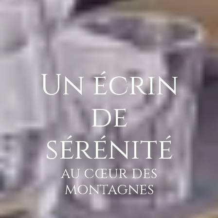
Un écrin
de
sérénité
au cœur des
montagnes